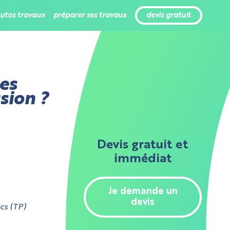
tutos travaux
préparer ses travaux
devis gratuit
es
sion ?
Devis gratuit et
immédiat
Je demande un
devis
cs (TP)