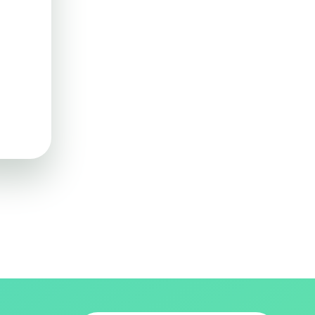
e stockent
 Aucune