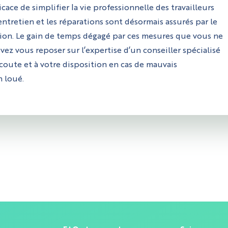
ace de simplifier la vie professionnelle des travailleurs
ntretien et les réparations sont désormais assurés par le
ion. Le gain de temps dégagé par ces mesures que vous ne
vez vous reposer sur l’expertise d’un conseiller spécialisé
écoute et à votre disposition en cas de mauvais
 loué.
ton.com, vous pouvez choisir d'accepter ou non les cookies
s et marketing.
okies sont strictement nécessaires à l'utilisation du site, n
nées personnelles et ne requièrent pas de consentement.
, autre que cet usage premier, n'en sera faite.
Gérez vos paramètres cookies sur allobéton.com
ssaires à l'analytique
: ces cookies aident à surveiller le trafic et les