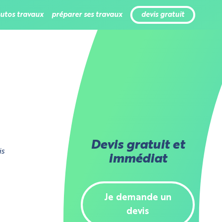
tutos travaux
préparer ses travaux
devis gratuit
Devis gratuit et
is
immédiat
Je demande un
devis