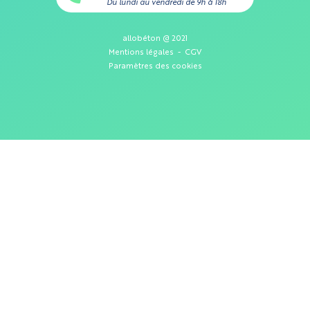
Du lundi au vendredi de 9h à 18h
allobéton @ 2021
Mentions légales
-
CGV
Paramètres des cookies