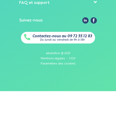
FAQ et support
Cookies nécessaires à l'analytique
: ces cookies aident à
Annuler
surveiller le trafic et les analyses du site et à optimiser
l'expérience du site
Cookies liés au marketing
: ils permettent de mesurer
l'efficacité de l'interface utilisateur
Valider
Suivez-nous
Contactez-nous au 09 72 55 12 83
Du lundi au vendredi de 9h à 18h
allobéton @ 2021
Mentions légales
-
CGV
Paramètres des cookies