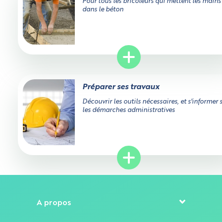
Pour tous les bricoleurs qui mettent les mains
dans le béton
Préparer ses travaux
Découvrir les outils nécessaires, et s'informer 
les démarches administratives
Sur allobéton.com, vous pouvez choisir d'accepter ou no
les cookies analytiques et marketing.
Certains cookies sont strictement nécessaires à l'utilisati
Gérez vos paramètres cookies sur allobéton.com
du site, ne stockent pas de données personnelles et ne
A propos
requièrent pas de consentement. Aucune utilisation, aut
que cet usage premier, n'en sera faite.