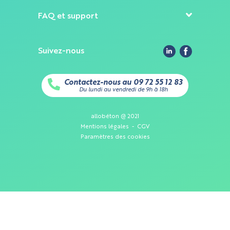
que cet usage premier, n'en sera faite.
FAQ et support
Cookies nécessaires à l'analytique
: ces cookies aident à
Annuler
surveiller le trafic et les analyses du site et à optimiser
l'expérience du site
Cookies liés au marketing
: ils permettent de mesurer
l'efficacité de l'interface utilisateur
Valider
Suivez-nous
Contactez-nous au 09 72 55 12 83
Du lundi au vendredi de 9h à 18h
allobéton @ 2021
Mentions légales
-
CGV
Paramètres des cookies