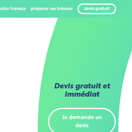
tutos travaux
préparer ses travaux
devis gratuit
Devis gratuit et
immédiat
Je demande un
devis