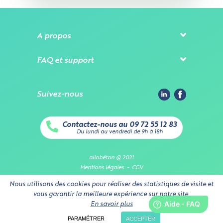
t'il au moins 3 mètres en
largeur ?
A propos
Oui
FAQ et support
Non
Suivez-nous
Mesurez précisément la largeur sur tout l'accès,
Contactez-nous au 09 72 55 12 83
attention aux rétrécissements éventuels, aux poteaux
Du lundi au vendredi de 9h à 18h
qui peuvent gêner, etc.
allobéton @ 2021
Mentions légales
-
CGV
Paramètres des cookies
Nous utilisons des cookies pour réaliser des statistiques de visite et
vous garantir la meilleure expérience sur notre site.
En savoir plus
PARAMÉTRER
ACCEPTER