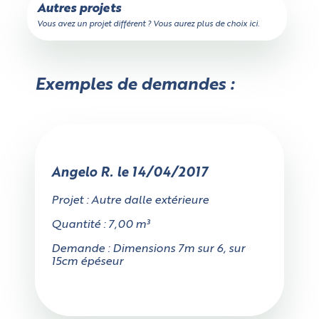
Autres projets
Vous avez un projet différent ? Vous aurez plus de choix ici.
Un peu de patience,
votre devis est en train d'être calculé...
Exemples de demandes :
Vérifier si le camion passe
Calculateur de volume
Choisissez votre forme
Valider ce volume
Annuler
Angelo R. le 14/04/2017
Projet : Autre dalle extérieure
Quantité : 7,00 m³
Demande : Dimensions 7m sur 6, sur
Rectangulaire
Cylindrique
15cm épéseur
L'accès au chantier mesure-