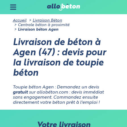
Sur allobéton.com, vous pouvez choisir d'accepter ou
non les cookies analytiques et marketing.
Certains cookies sont strictement nécessaires à
Accueil
Livraison Béton
Gérez vos paramètres cookies sur allobéton.com
l'utilisation du site, ne stockent pas de données
Centrale béton à proximité
personnelles et ne requièrent pas de consentement.
Livraison béton Agen
Aucune utilisation, autre que cet usage premier, n'en
sera faite.
Livraison de béton à
Cookies nécessaires à l'analytique
: ces cookies aident à
Annuler
Agen (47) : devis pour
surveiller le trafic et les analyses du site et à optimiser
l'expérience du site
Cookies liés au marketing
: ils permettent de mesurer
la livraison de toupie
Valider
l'efficacité de l'interface utilisateur
béton
Toupie béton Agen : Demandez un devis
gratuit
sur allobéton.com : devis immédiat
sans engagement. Commandez ensuite
directement votre béton prêt à l'emploi !
Votre livraison