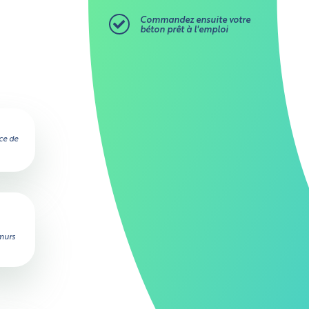
Commandez ensuite votre
béton prêt à l'emploi
ce de
 murs