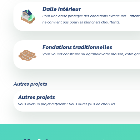
Dalle intérieur
Pour une dalle protégée des conditions extérieures - attent
ne convient pas pour les planchers chauffants.
Fondations traditionnelles
Vous voulez construire ou agrandir votre maison, votre gara
Autres projets
Autres projets
Sur allobé
Vous avez un projet différent ? Vous aurez plus de choix ici.
analytique
Un peu de patience,
Certains co
votre devis est en train d'être calculé...
pas de don
utilisation
Calculateur de volume
Cookies néces