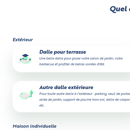
Quel e
Extérieur
Dalle pour terrasse
Une belle dalle pour poser votre salon de jardin, votre
barbecue et profiter de belles soirées d'été.
Autre dalle extérieure
Pour toute autre dalle à l'extérieur : parking, seuil de portai
allée de jardin, support de piscine hors-sol, dalle de carport
etc.
Maison individuelle