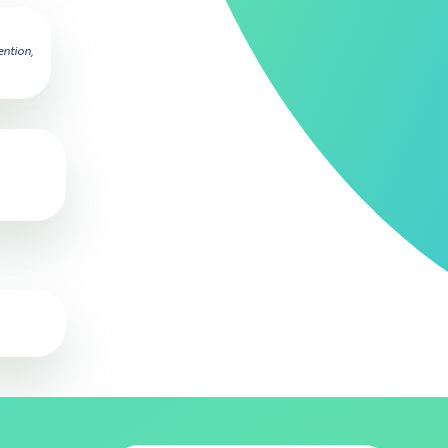
ention,
 stockent
Aucune
ses