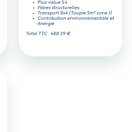
Plus value S4
Fibres structurelles
Oui
Non
Transport 8x4 (Toupie 5m³ zone 1)
Contribution environnementale et
énergie
Total TTC : 488.39 €
Mesurez précisément la largeur sur tout l'accès, attention aux
rétrécissements éventuels, aux poteaux qui peuvent gêner, etc.