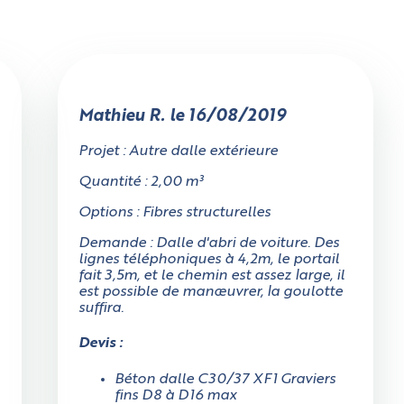
Mathieu R. le 16/08/2019
Projet : Autre dalle extérieure
Quantité : 2,00 m³
Options : Fibres structurelles
Demande : Dalle d'abri de voiture. Des
lignes téléphoniques à 4,2m, le portail
fait 3,5m, et le chemin est assez large, il
est possible de manœuvrer, la goulotte
suffira.
'accès au chantier mesure-t'il au moi
Devis :
3 mètres en largeur ?
Béton dalle C30/37 XF1 Graviers
fins D8 à D16 max