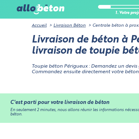
analytique
Certains co
1. Votre proj
pas de don
utilisation
Accueil
Livraison Béton
Centrale béton à prox
Cookies néces
Livraison de béton à Pé
du site et à o
Cookies liés
livraison de toupie bé
Toupie béton Périgueux : Demandez un devis
Commandez ensuite directement votre béton p
C'est parti pour votre livraison de béton
En seulement 2 minutes, nous allons réunir les informations nécessai
béton.