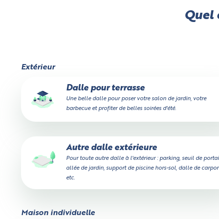
Quel e
Extérieur
Dalle pour terrasse
Une belle dalle pour poser votre salon de jardin, votre
barbecue et profiter de belles soirées d'été.
Autre dalle extérieure
Pour toute autre dalle à l'extérieur : parking, seuil de portai
allée de jardin, support de piscine hors-sol, dalle de carport
etc.
Maison individuelle