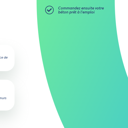
Commandez ensuite votre
béton prêt à l'emploi
ce de
 murs