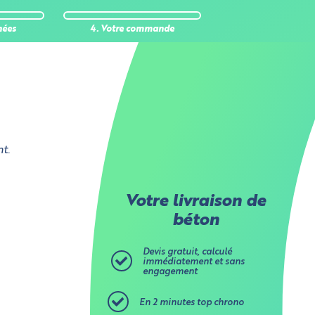
 stockent
nées
4. Votre commande
Aucune
ses
ur
t.
Votre livraison de
béton
Devis gratuit, calculé
immédiatement et sans
engagement
En 2 minutes top chrono