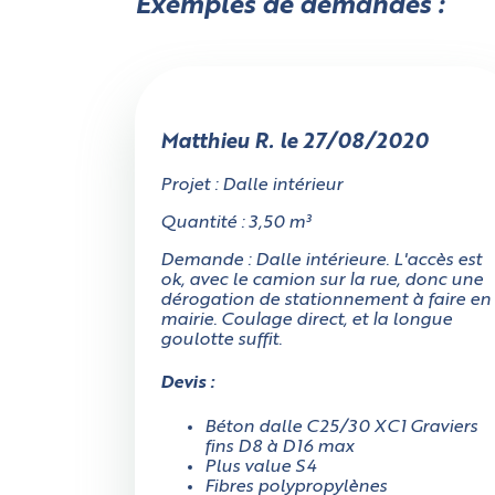
Exemples de demandes :
Annuler
Choisissez votre forme
Matthieu R. le 27/08/2020
Projet : Dalle intérieur
Quantité : 3,50 m³
Demande : Dalle intérieure. L'accès est
ok, avec le camion sur la rue, donc une
dérogation de stationnement à faire en
Rectangulaire
mairie. Coulage direct, et la longue
goulotte suffit.
Devis :
L
Béton dalle C25/30 XC1 Graviers
fins D8 à D16 max
Plus value S4
Fibres polypropylènes