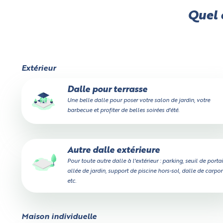
Quel e
Extérieur
Dalle pour terrasse
Une belle dalle pour poser votre salon de jardin, votre
barbecue et profiter de belles soirées d'été.
Autre dalle extérieure
Pour toute autre dalle à l'extérieur : parking, seuil de portai
allée de jardin, support de piscine hors-sol, dalle de carport
etc.
Maison individuelle