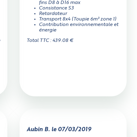
fins D8 à D16 max
Consistance S3
Oui
Non
Retardateur
Transport 8x4 (Toupie 6m³ zone 1)
Contribution environnementale et
énergie
Mesurez précisément la largeur sur tout l'accès, attention aux
e
Total TTC : 439.08 €
rétrécissements éventuels, aux poteaux qui peuvent gêner, etc.
Aubin B. le 07/03/2019