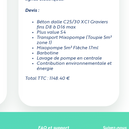
Devis :
Béton dalle C25/30 XC1 Graviers
fins D8 à D16 max
Plus value S4
Transport Mixopompe (Toupie 5m³
zone 1)
Mixopompe 5m³ Flèche 17ml
Barbotine
Lavage de pompe en centrale
Contribution environnementale et
énergie
Total TTC : 1148.40 €
FAQ et support
Suivez-nous