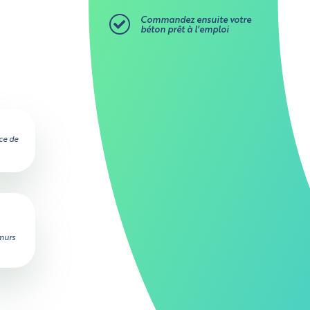
Commandez ensuite votre
béton prêt à l'emploi
ce de
 murs