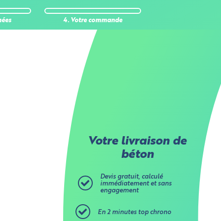
 stockent
nées
4. Votre commande
Aucune
ses
ur
Votre livraison de
béton
Devis gratuit, calculé
immédiatement et sans
engagement
En 2 minutes top chrono