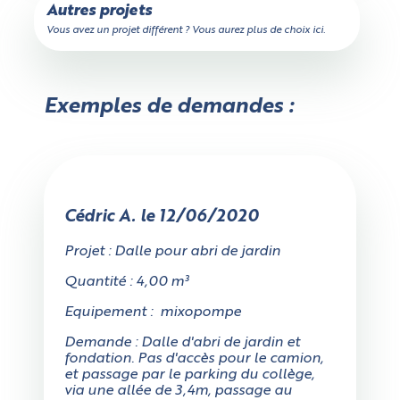
Autres projets
Vous avez un projet différent ? Vous aurez plus de choix ici.
Un peu de patience,
votre devis est en train d'être calculé...
Exemples de demandes :
Vérifier si le camion passe
Calculateur de volume
Choisissez votre forme
Valider ce volume
Annuler
Cédric A. le 12/06/2020
Projet : Dalle pour abri de jardin
Quantité : 4,00 m³
Equipement : mixopompe
Rectangulaire
Cylindrique
Demande : Dalle d'abri de jardin et
fondation. Pas d'accès pour le camion,
L'accès au chantier mesure-
et passage par le parking du collège,
via une allée de 3,4m, passage au