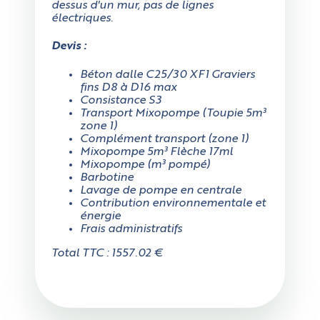
t'il au moins 3 mètres en
dessus d'un mur, pas de lignes
électriques.
largeur ?
Devis :
Oui
Béton dalle C25/30 XF1 Graviers
fins D8 à D16 max
Consistance S3
Transport Mixopompe (Toupie 5m³
Non
zone 1)
Complément transport (zone 1)
Mixopompe 5m³ Flèche 17ml
Mixopompe (m³ pompé)
Mesurez précisément la largeur sur tout l'accès,
Barbotine
attention aux rétrécissements éventuels, aux poteaux
Lavage de pompe en centrale
qui peuvent gêner, etc.
Contribution environnementale et
énergie
Frais administratifs
Total TTC : 1557.02 €