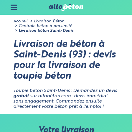
Sur allobéton.com, vous pouvez choisir d'accepter ou
non les cookies analytiques et marketing.
Certains cookies sont strictement nécessaires à
Accueil
Livraison Béton
Gérez vos paramètres cookies sur allobéton.com
l'utilisation du site, ne stockent pas de données
Centrale béton à proximité
personnelles et ne requièrent pas de consentement.
Livraison béton Saint-Denis
Aucune utilisation, autre que cet usage premier, n'en
sera faite.
Livraison de béton à
Cookies nécessaires à l'analytique
: ces cookies aident à
Annuler
Saint-Denis (93) : devis
surveiller le trafic et les analyses du site et à optimiser
l'expérience du site
Cookies liés au marketing
: ils permettent de mesurer
pour la livraison de
Valider
l'efficacité de l'interface utilisateur
toupie béton
Toupie béton Saint-Denis : Demandez un devis
gratuit
sur allobéton.com : devis immédiat
sans engagement. Commandez ensuite
directement votre béton prêt à l'emploi !
Votre livraison