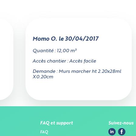
Momo O. le 30/04/2017
Quantité : 12,00 m³
Accès chantier : Accès facile
Demande : Murs marcher ht 2.20x28ml
X0.20cm
'accès au chantier mesure-t'il au moi
FAQ et support
Suivez-nous
3 mètres en largeur ?
FAQ