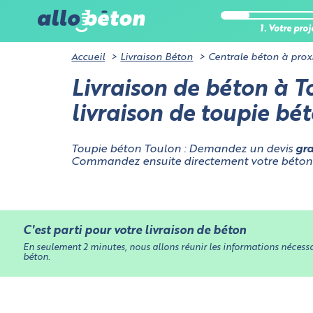
analytique
Certains co
1. Votre proj
pas de don
utilisation
Accueil
Livraison Béton
Centrale béton à prox
Cookies néces
Livraison de béton à To
du site et à o
Cookies liés
livraison de toupie bé
Toupie béton Toulon : Demandez un devis
gra
Commandez ensuite directement votre béton p
C'est parti pour votre livraison de béton
En seulement 2 minutes, nous allons réunir les informations nécessai
béton.