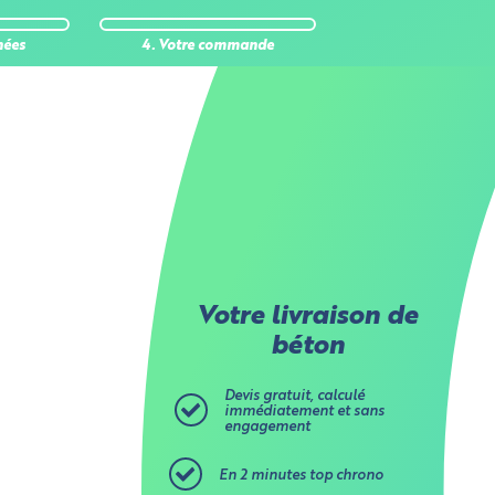
 stockent
nées
4. Votre commande
Aucune
ses
ur
Votre livraison de
béton
Devis gratuit, calculé
immédiatement et sans
engagement
En 2 minutes top chrono