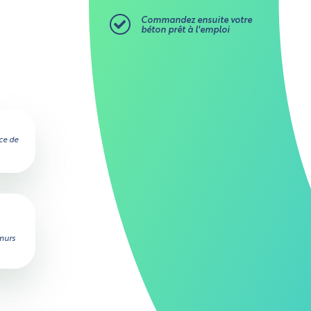
Commandez ensuite votre
béton prêt à l'emploi
ce de
 murs