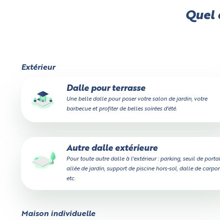
Quel e
Extérieur
Dalle pour terrasse
Une belle dalle pour poser votre salon de jardin, votre
barbecue et profiter de belles soirées d'été.
Autre dalle extérieure
Pour toute autre dalle à l'extérieur : parking, seuil de portai
allée de jardin, support de piscine hors-sol, dalle de carport
etc.
Maison individuelle