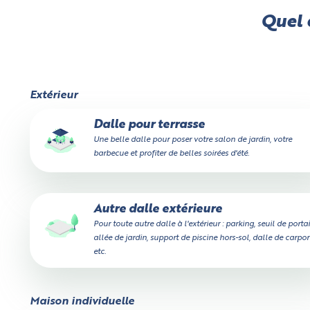
Quel e
Extérieur
Dalle pour terrasse
Une belle dalle pour poser votre salon de jardin, votre
barbecue et profiter de belles soirées d'été.
Autre dalle extérieure
Pour toute autre dalle à l'extérieur : parking, seuil de portai
allée de jardin, support de piscine hors-sol, dalle de carport
etc.
Maison individuelle