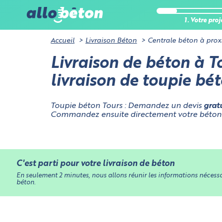
analytique
Certains co
1. Votre proj
pas de don
utilisation
Accueil
Livraison Béton
Centrale béton à prox
Cookies néces
Livraison de béton à To
du site et à o
Cookies liés
livraison de toupie bé
Toupie béton Tours : Demandez un devis
grat
Commandez ensuite directement votre béton p
C'est parti pour votre livraison de béton
En seulement 2 minutes, nous allons réunir les informations nécessai
béton.