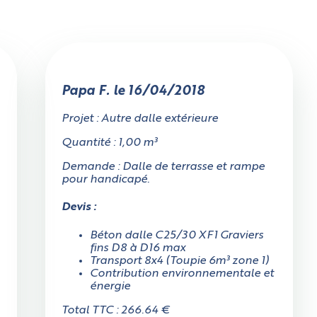
Papa F. le 16/04/2018
Projet : Autre dalle extérieure
Quantité : 1,00 m³
Demande : Dalle de terrasse et rampe
pour handicapé.
Devis :
Béton dalle C25/30 XF1 Graviers
fins D8 à D16 max
Transport 8x4 (Toupie 6m³ zone 1)
'accès au chantier mesure-t'il au moi
Contribution environnementale et
énergie
3 mètres en largeur ?
Total TTC : 266.64 €