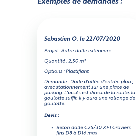
Exemples de demandes :
Annuler
Choisissez votre forme
Sebastien O. le 22/07/2020
Projet : Autre dalle extérieure
Quantité : 2,50 m³
Options : Plastifiant
Demande : Dalle d'allée d'entrée plate,
Rectangulaire
avec stationnement sur une place de
parking. L'accès est direct de la route, la
goulotte suffit, il y aura une rallonge de
goulotte.
L
Devis :
Béton dalle C25/30 XF1 Graviers
fins D8 à D16 max