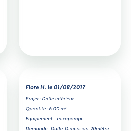
Oui
Non
Mesurez précisément la largeur sur tout l'accès, attention aux
rétrécissements éventuels, aux poteaux qui peuvent gêner, etc.
Flore H. le 01/08/2017
Projet : Dalle intérieur
Quantité : 6,00 m³
Equipement : mixopompe
Demande : Dalle. Dimension: 20mètre