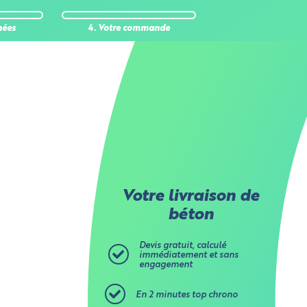
 stockent
nées
4. Votre commande
Aucune
ses
ur
Votre livraison de
béton
Devis gratuit, calculé
immédiatement et sans
engagement
En 2 minutes top chrono