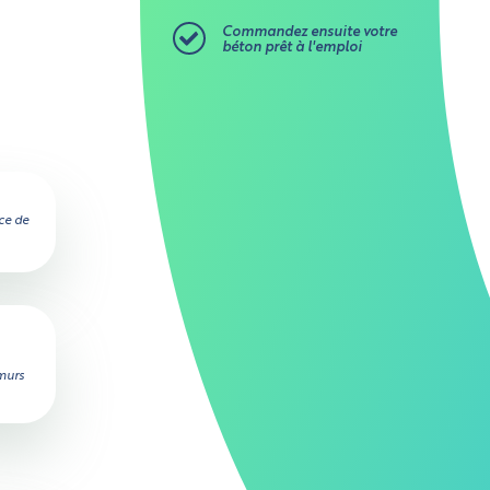
Commandez ensuite votre
béton prêt à l'emploi
ce de
 murs