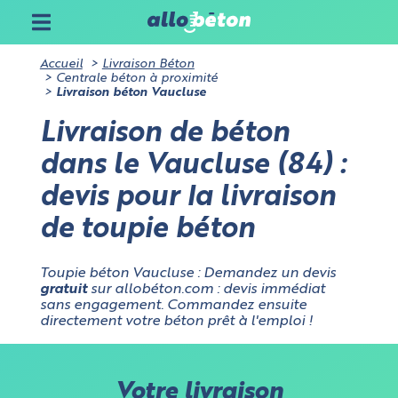
Sur allobéton.com, vous pouvez choisir d'accepter ou
non les cookies analytiques et marketing.
Certains cookies sont strictement nécessaires à
Accueil
Livraison Béton
Gérez vos paramètres cookies sur allobéton.com
l'utilisation du site, ne stockent pas de données
Centrale béton à proximité
personnelles et ne requièrent pas de consentement.
Livraison béton Vaucluse
Aucune utilisation, autre que cet usage premier, n'en
sera faite.
Livraison de béton
Cookies nécessaires à l'analytique
: ces cookies aident à
Annuler
dans le Vaucluse (84) :
surveiller le trafic et les analyses du site et à optimiser
l'expérience du site
Cookies liés au marketing
: ils permettent de mesurer
devis pour la livraison
Valider
l'efficacité de l'interface utilisateur
de toupie béton
Toupie béton Vaucluse : Demandez un devis
gratuit
sur allobéton.com : devis immédiat
sans engagement. Commandez ensuite
directement votre béton prêt à l'emploi !
Votre livraison