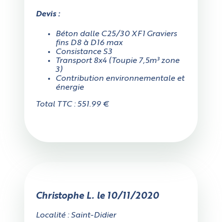
t'il au moins 3 mètres en
largeur ?
Devis :
Béton dalle C25/30 XF1 Graviers
fins D8 à D16 max
Oui
Consistance S3
Transport 8x4 (Toupie 7,5m³ zone
3)
Contribution environnementale et
Non
énergie
Total TTC : 551.99 €
Mesurez précisément la largeur sur tout l'accès,
attention aux rétrécissements éventuels, aux poteaux
qui peuvent gêner, etc.
Christophe L. le 10/11/2020
Localité : Saint-Didier