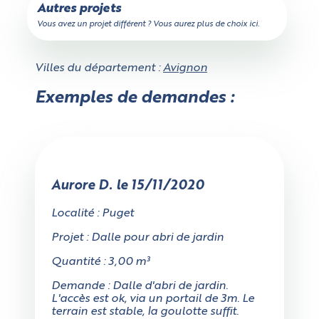
Autres projets
Vous avez un projet différent ? Vous aurez plus de choix ici.
Un peu de patience,
Villes du département :
Avignon
votre devis est en train d'être calculé...
Vérifier si le camion passe
Calculateur de volume
Exemples de demandes :
Choisissez votre forme
Valider ce volume
Annuler
Aurore D. le 15/11/2020
Localité : Puget
Projet : Dalle pour abri de jardin
Rectangulaire
Cylindrique
Quantité : 3,00 m³
Demande : Dalle d'abri de jardin.
L'accès au chantier mesure-
L'accès est ok, via un portail de 3m. Le
terrain est stable, la goulotte suffit.